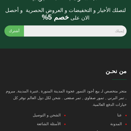
لتصلك الأخبار و التخفيضات و العروض الحصرية و أحصل
خصم 5%
الان على
أشترك
من نحـن
متجر متخصص لـ بيع أجود التمور عجوة المدينة المنورة ,عنبرة المدينة, مبروم
, تمر البرني , تمور صفاوي , تمر صقعى . شحن لكل دول العالم نوفر كل
خيارات الدفع العالمية.
عنا
الشحن و التوصيل
المدونة
الأسئلة الشائعة