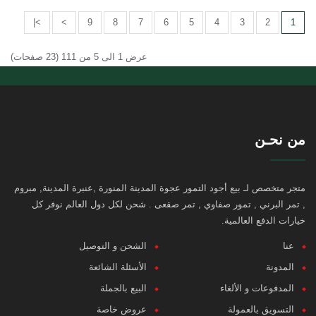
>|
>
9
8
7
6
5
4
3
2
1
عرض 1 الى 5 من 111 (23 صفحات)
من نحـن
متجر متخصص لـ بيع أجود التمور عجوة المدينة المنورة ,عنبرة المدينة, مبروم
, تمر البرني , تمور صفاوي , تمر صقعى . شحن لكل دول العالم نوفر كل
خيارات الدفع العالمية.
عنا
الشحن و التوصيل
المدونة
الأسئلة الشائعة
المدفوعات و الألغاء
البيع بالجملة
التسويق بالعمولة
عروض خاصة