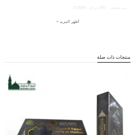
تمر صقعي - 200 جرام - 010606
أظهر المزيد
منتجات ذات صلة