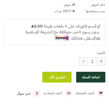
حالة التوفر :
متوفر
تمت مشاهدتها
25873 مرات
الكمية:
أضف للمفضلة
أضف للمقارنة
لدي سؤال