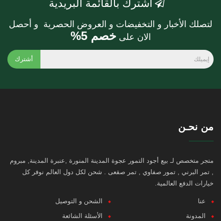
أشترك بالقائمة البريدية
لتصلك الأخبار و التخفيضات و العروض الحصرية و أحصل
خصم 5%
الان على
أشترك
من نحـن
متجر متخصص لـ بيع أجود التمور عجوة المدينة المنورة ,عنبرة المدينة, مبروم
, تمر البرني , تمور صفاوي , تمر صقعى . شحن لكل دول العالم نوفر كل
خيارات الدفع العالمية.
عنا
الشحن و التوصيل
المدونة
الأسئلة الشائعة