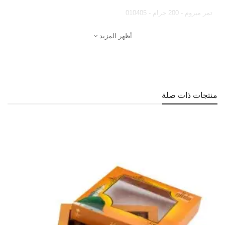
تمر مبروم - 200 جرام - 010405
أظهر المزيد
منتجات ذات صلة