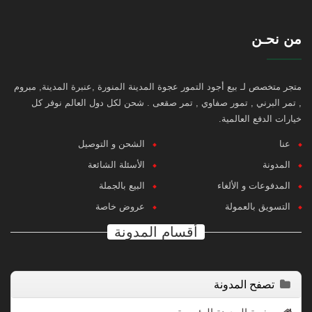
من نحـن
متجر متخصص لـ بيع أجود التمور عجوة المدينة المنورة ,عنبرة المدينة, مبروم
, تمر البرني , تمور صفاوي , تمر صقعى . شحن لكل دول العالم نوفر كل
خيارات الدفع العالمية.
عنا
الشحن و التوصيل
المدونة
الأسئلة الشائعة
المدفوعات و الألغاء
البيع بالجملة
التسويق بالعمولة
عروض خاصة
أقسام المدونة
تصفح المدونة