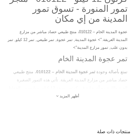
تمور المنورة - تسوق تمور
المدينة من إي مكان
عجوة المدينة الخام – 010122، منتج طبيعي حصاد مباشر من مزارع
المدينة العريقة.">
عجوة المدينة, تمر عجوة, تمر طبيعي, تمر 12 كيلو, تمر
بدون علب, تمور مزارع المدينة">
تمر
عجوة المدينة
الخام
متع بأصالة وجودة
تمر
عجوة المدينة
الخام – 010122
، منتج طبيعي
ت
حصاد مباشر من مزارع المدينة العريقة. تأتي هذه التمور الصغيرة
الحبة واللينة معبأة بعناية في كرتون بسعة 12 كيلو، مما يضمن الحفاظ
أظهر المزيد
على نضارتها وجودتها دون الحاجة لعلب إضافية.
يُعد تمر
عجوة المدينة
خيارًا مثاليًا لعشاق التمور الأصيلة والباحثين عن
نكهة فريدة تجمع بين التراث والمذاق المميز، كما أنه مناسب
للاستخدام اليومي وللمناسبات والضيافات الخاصة.
منتجات ذات صلة
احصل على تجربة غذائية متكاملة مع هذا المنتج الراقي واستمتع