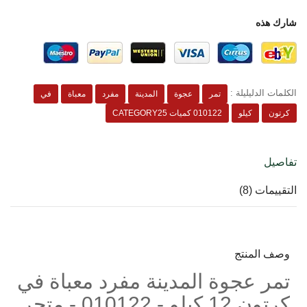
شارك هذه
الكلمات الدليليلة :
تمر
عجوة
المدينة
مفرد
معباة
في
كرتون
كيلو
010122 كميات CATEGORY25
تفاصيل
التقييمات (8)
وصف المنتج
تمر عجوة المدينة مفرد معباة في
كرتون 12 كيلو - 010122 - متجر