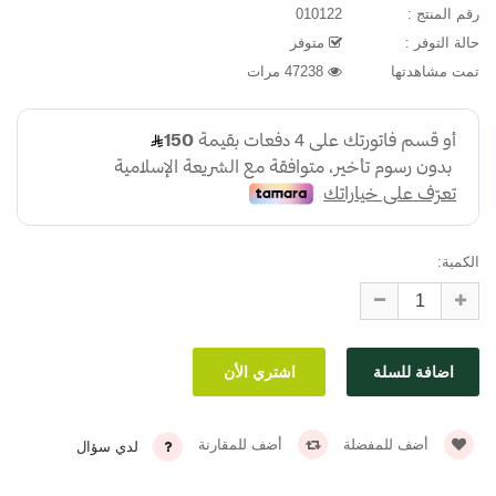
رقم المنتج :
010122
حالة التوفر :
متوفر
تمت مشاهدتها
47238 مرات
الكمية:
أضف للمفضلة
أضف للمقارنة
لدي سؤال