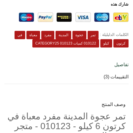
شارك هذه
الكلمات الدليليلة :
تمر
عجوة
المدينة
مفرد
معباة
في
كرتون
كيلو
010122 كميات CATEGORY25 010123
تفاصيل
التقييمات (3)
وصف المنتج
تمر عجوة المدينة مفرد معباة في
كرتون 6 كيلو - 010123 - متجر