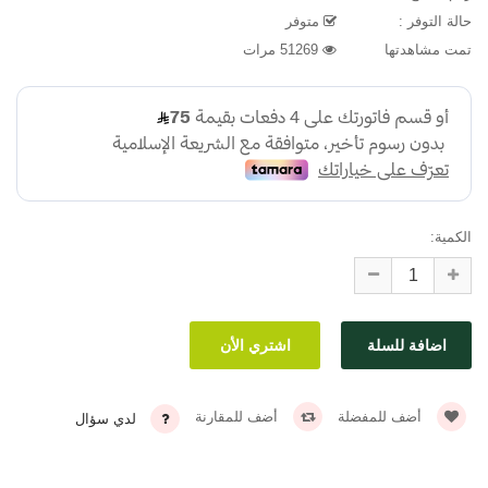
حالة التوفر :
متوفر
تمت مشاهدتها
51269 مرات
الكمية:
أضف للمفضلة
أضف للمقارنة
لدي سؤال