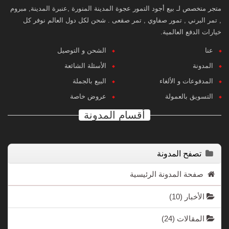
متجر متخصص لـ بيع أجود التمور عجوة المدينة المنورة ,عنبرة المدينة, مبروم
, تمر البرني , تمور صفاوي , تمر صقعى . شحن لكل دول العالم نوفر كل
خيارات الدفع العالمية.
عنا
الشحن و التوصيل
المدونة
الأسئلة الشائعة
المدفوعات و الألغاء
البيع بالجملة
التسويق بالعمولة
عروض خاصة
أقسام المدونة
تصفح المدونة
صفحة المدونة الرئيسية
الأخبار
(10)
المقالات
(24)