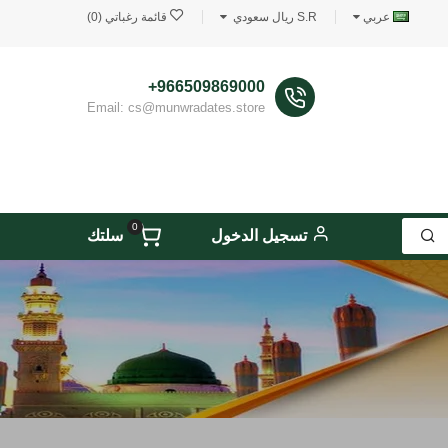
عربي
S.R ريال سعودي
قائمة رغباتي (0)
966509869000+
Email: cs@munwradates.store
0
تسجيل الدخول
سلتك