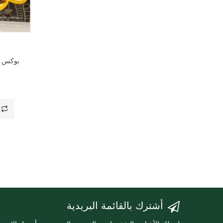
بوكس تمور ص
أشترك بالقائمة البريدية