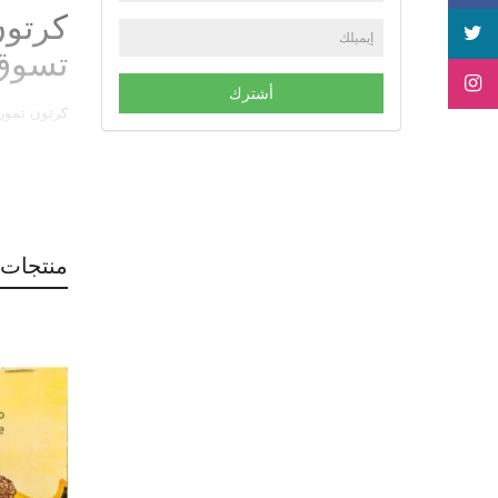
تسوق 
أشترك
كرتون تمور صفاوي ن
منتجات 