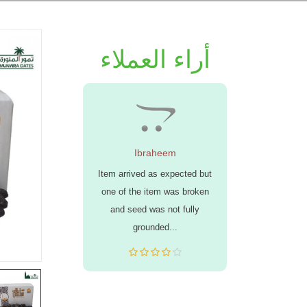
أراء العملاء
أسمري
Ibraheem
عبدالل
الله وبركاته
Item arrived as expected but
السلام عليكم خ
الله الجودة
one of the item was broken
ورائعة ونوعية 
ومن اطيب ارض
and seed was not fully
عن طريقكم ن
لى الله عليه
grounded...
ووفرتم علينا ع
فيكم المصداقية .. اشكركم جز..