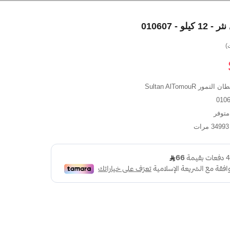
 - 010607
التمور Sultan AlTomouR
توفر
 مرات