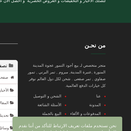
لتصلك الأخبار و التخفيضات و العروض الحصرية و أحصل الان 
من نحـن
متجر متخصص لـ بيع أجود التمور عجوة المدينة
تصفح
المنورة ,عنبرة المدينة, مبروم , تمر البرني , تمور
صفحة ا
صفاوي , تمر صقعى . شحن لكل دول العالم نوفر
كل خيارات الدفع العالمية.
الأخبا
عنا
الشحن و التوصيل
المقال
المدونة
الأسئلة الشائعة
المدفوعات و الألغاء
البيع بالجملة
تحديثا
التسويق بالعمولة
عروض خاصة
نحن نستخدم ملفات تعريف الارتباط للتأكد من أننا نقدم
وسائل 