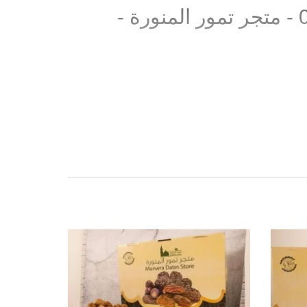
كرتون تمور صفاوي نثر - 12 كيلو - 010607 - متجر تمور المنورة -