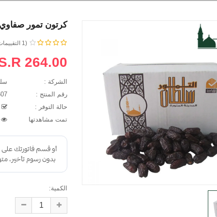
كرتون تمور صفاوي نثر - 12 كيلو
(1 التقييمات)
S.R 264.00
الشركة :
سلطان 
رقم المنتج :
010607
حالة التوفر :
م
ه الوادعي
عصام جهري
تمت مشاهدتها
34993
دماتكم جميلة جداً
لكم جزيل الشكر والعرفان في
التمر الذي اشتريته
سرعة التوصيل والجودة..
وع ممتاز وفاخر
نا السفر .. ووجدت
الكمية: