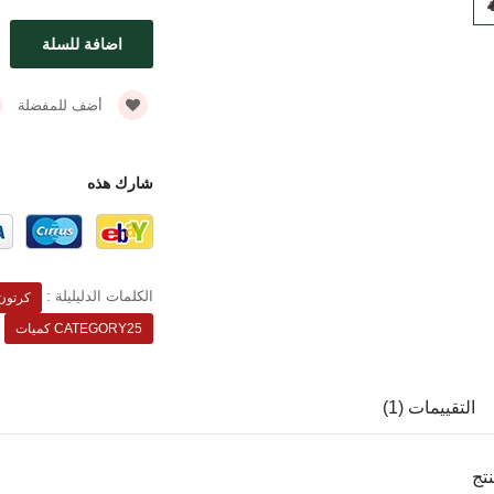
أضف للمفضلة
شارك هذه
الكلمات الدليليلة :
كرتون
CATEGORY25 كميات
التقييمات (1)
تج