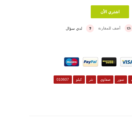
أضف للمقارنة
لدي سؤال
تمور
صفاوي
نثر
كيلو
010607