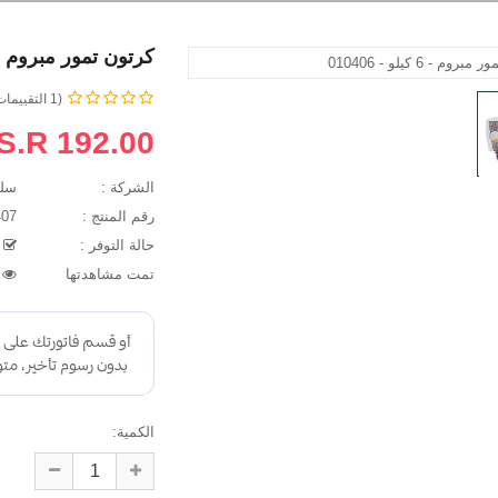
كرتون تمور مبروم - 6 كيلو - 0406
(1 التقييمات)
S.R 192.00
الشركة :
سلطان 
رقم المنتج :
010407
حالة التوفر :
 Of Stock
ن الأسمري
عبد الصمد
تمت مشاهدتها
38299
رحمة الله وبركاته
السلام عليكم ورحمة الله وبركاته:
ي عنها الله يوم
شكرالله لكم متجركم الإلكتروني
تكم قمة في الجودة
الذي يسهل وصول هذه الثمار
ع الشخص للتعامل
المباركة لجميع انحاء العالم
ى بارك الله فيكم
.بالنسبة للطلب توصلت كما
وف..
توقعت..
الكمية: