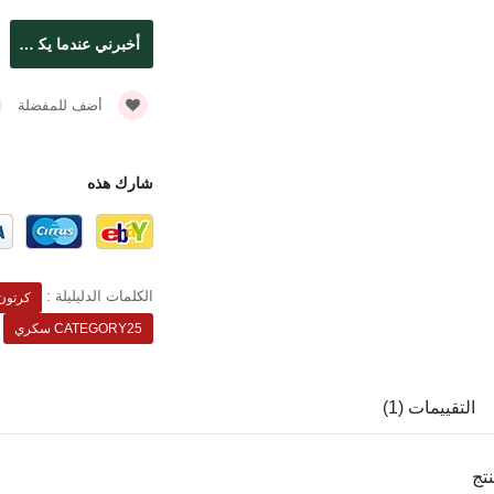
أضف للمفضلة
شارك هذه
الكلمات الدليليلة :
كرتون
CATEGORY25 سكري
التقييمات (1)
تج