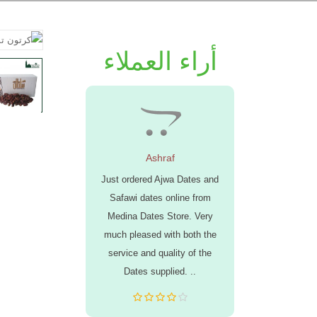
أراء العملاء
يى
Ashraf
أم سلطا
...تواصل
Just ordered Ajwa Dates and
السلام عليكم و
..سرعه في
Safawi dates online from
شهادة يسألن
خدمة لأي
Medina Dates Store. Very
القيامة منتجا
نحتاج منكم
much pleased with both the
وتعاملكم يدف
خرى ليستفيد
service and quality of the
معكم مرة اخر
Dates supplied. ..