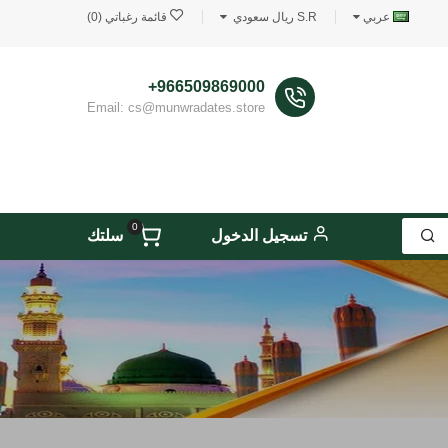
عربي
S.R ريال سعودي
قائمة رغباتي (0)
966509869000+
Email: cs@munwradates.store
0
تسجيل الدخول
سلتك