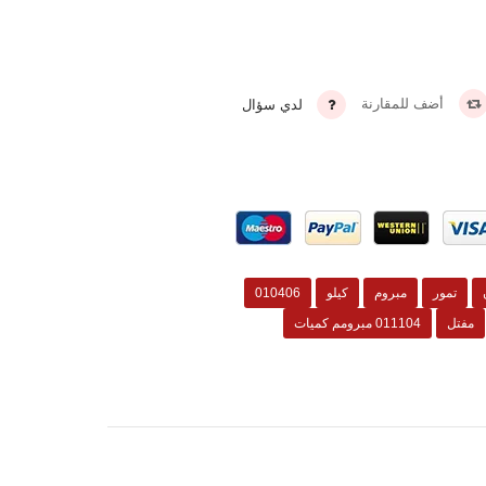
أضف للمقارنة
لدي سؤال
تمور
مبروم
كيلو
010406
مفتل
011104 مبرومم كميات