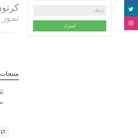
تمور 
أشترك
كرتون تمور مبر
منتجات 
تمر 