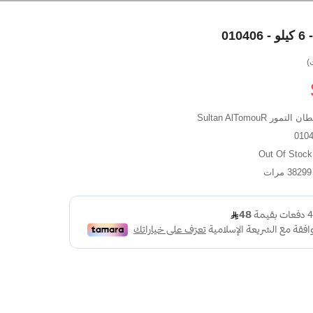
01
التمور Sultan AlTomouR
Out
 مرات