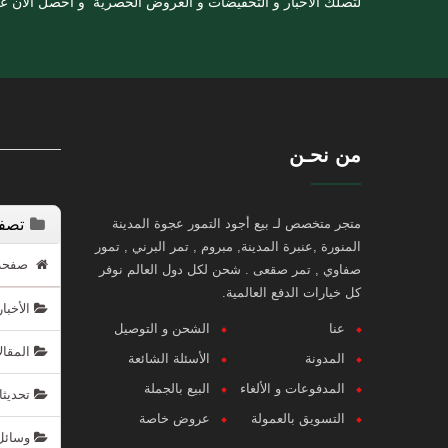
لتصلك الأخبار و التخفيضات و العروض الحصرية و أحصل الان 
من نحـن
متجر متخصص لـ بيع أجود التمور عجوة المدينة
تصفح
المنورة ,عنبرة المدينة, مبروم , تمر البرني , تمور
صفحة ا
صفاوي , تمر صقعى . شحن لكل دول العالم نوفر
كل خيارات الدفع العالمية.
الأخبا
عنا
الشحن و التوصيل
المقال
المدونة
الأسئلة الشائعة
المدفوعات و الألغاء
البيع بالجملة
تحديثا
التسويق بالعمولة
عروض خاصة
وسائل 