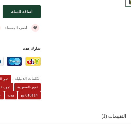
أضف للمفضلة
شارك هذه
الكلمات الدليليلة :
تمر-ال
تمور-السعودية
تمور-عج
010114 مع
هدية
ع
التقييمات (1)