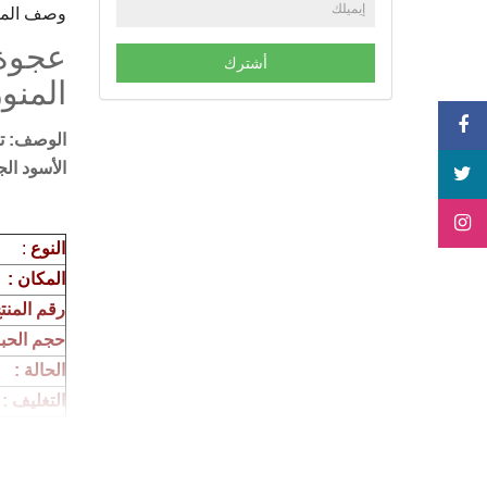
وصف المن
أشترك
المنو
الوصف:
ت
الأسود ال
النوع
:
المكان :
رقم المنتج
حجم الحبة
الحالة :
التغليف :
الوزن :