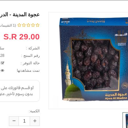
عجوة المدينة - الدرجة الرابعة 
(1 التقييمات)
S.R 29.00
الشركة :
سلطان 
رقم المنتج :
010128
حالة التوفر :
م
طالع الاسمري
محمد حسين العبو
تمت مشاهدتها
40325
قمه في الرقي والذوق
الحمد الله تم الشراء عن طريق
واسعدني التعامل معكم
الموقع و تحويل المبلغ و . وصول
 الله خير الجزاء وبارك
المواد باحسن حال . الشكر
لمسلمين والمسلمات
موصول لجميع العملين بالمتجر ..
الكمية: