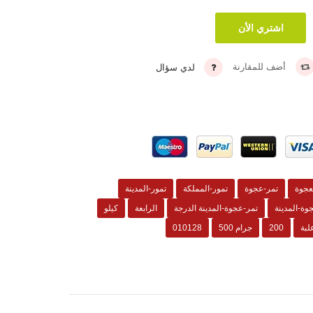
أضف للمقارنة
لدي سؤال
عجوة
تمر-عجوة
تمور-المملكة
تمور-المدينة
وة-المدينة
تمر-عجوة-المدينة الدرجة
الرابعة
كيلو
لبة
200
جرام 500
010128