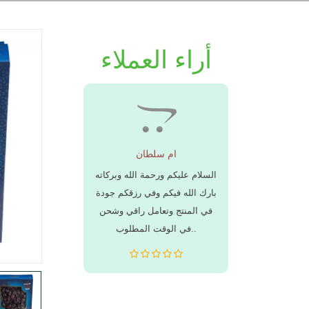
أراء العملاء
غُضبان
ام سلطان
الحمد لله الَّذِي
السلام عليكم ورحمة الله وبركاته
الف شكر 
تطوير متجركم
بارك الله فيكم وفي رزقكم جودة
والجوده 
عله آمنا للتّسوق
في المنتج وتعامل راقي وشحن
.. جزاكم
لكثير من زبائنكم!
في الوقت المطلوب..
لكم ول
وغفر للأحياء منهم والاموات...