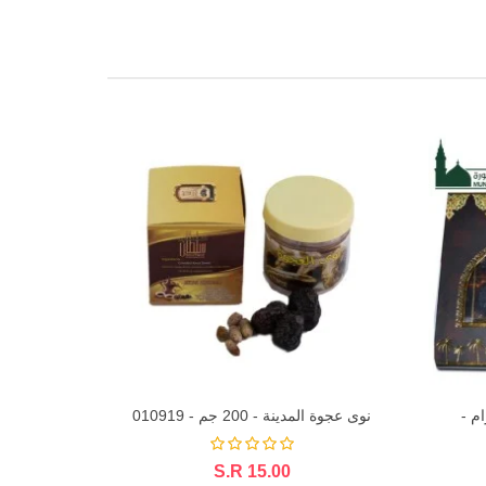
لفاخرة -500 جرام -
نوى عجوة المدينة - 200 جم - 010919
S.R 15.00