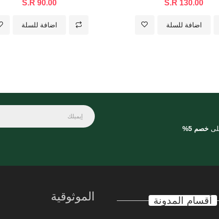
S.R 90.00
S.R 130.00
اضافة للسلة
اضافة للسلة
على
خصم 5%
الموثوقية
أقسام المدونة