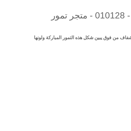
عجوة المدينة - الدرجة الرابعة - 500 جرام - 010128 - متجر تمور
قاء مميزة سعة 1 كيلو بغلاف شفاف من فوق يبين شكل هذه التمور المباركة ولونها