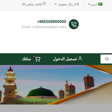
عربي
S.R ريال سعودي
قائمة رغباتي (0)
966509869000+
Email: cs@munwradates.store
0
تسجيل الدخول
سلتك