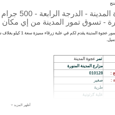
تج
رة - تسوق تمور المدينة من إي مكان
مور
عجوة المدينة
يقدم لكم في علبة زر
جميل.
تمر
عجوة المدينة
مزارع المدينة المنورة
 :
010128
 :
صغير
طرية
علبة كرتونية
1 كيلو جرام
أظهر المزيد