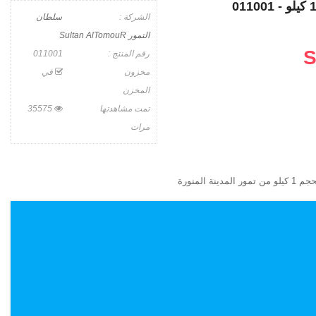
الشركة :
سلطان
التمور Sultan AlTomouR
S
رقم المنتج :
011001
مخزون
في
المخزن
تمت مشاهدتها
35575
مرات
نة المنورة