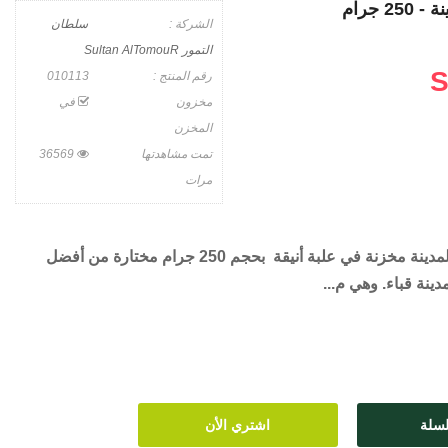
2 جرام
الشركة :
سلطان
التمور Sultan AlTomouR
S
رقم المنتج :
010113
مخزون
في
المخزن
تمت مشاهدتها
36569
مرات
عجوة قباء المدينة مخزنة في علبة أنيقة بحجم 250 جرام مختارة من أفضل
ينة قباء. وهي م...