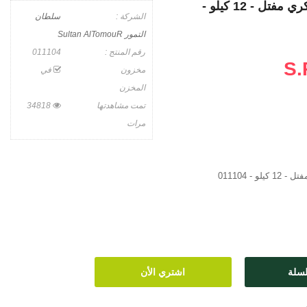
كرتون تمور سكري مفتل - 12 كيلو -
الشركة :
سلطان
التمور Sultan AlTomouR
رقم المنتج :
011104
S.
مخزون
في
المخزن
تمت مشاهدتها
34818
مرات
 - 011104