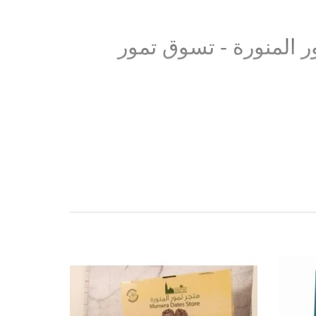
لو - 011001 - متجر تمور المنورة - تسوق تمور