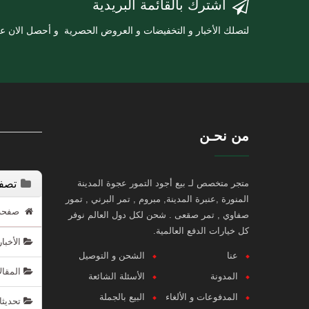
أشترك بالقائمة البريدية
لتصلك الأخبار و التخفيضات و العروض الحصرية و أحصل الان 
من نحـن
متجر متخصص لـ بيع أجود التمور عجوة المدينة
تصفح
المنورة ,عنبرة المدينة, مبروم , تمر البرني , تمور
صفحة ا
صفاوي , تمر صقعى . شحن لكل دول العالم نوفر
كل خيارات الدفع العالمية.
الأخبا
عنا
الشحن و التوصيل
المقال
المدونة
الأسئلة الشائعة
المدفوعات و الألغاء
البيع بالجملة
تحديثا