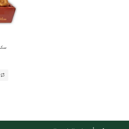
سكري - ف