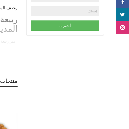
وصف المن
أشترك
المدي
تمر ربيعة المدينة بحجم 1
منتجات 