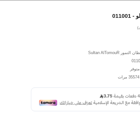
التمور Sultan AlTomouR
توفر
 مرات