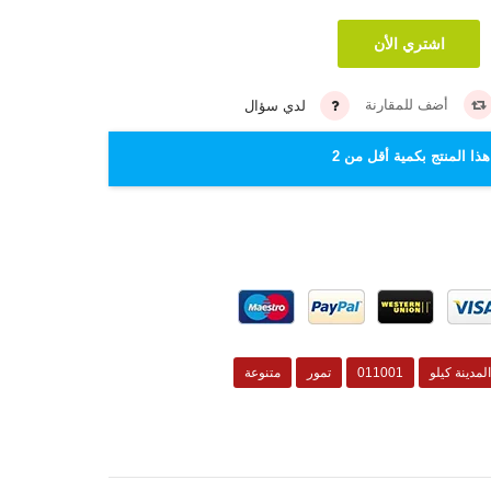
أضف للمقارنة
لدي سؤال
ذا المنتج بكمية أقل من 2
المدينة كيلو
011001
تمور
متنوعة