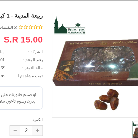
ربيعة المدينة - 1 كيلو - 011001
(5 التقييمات)
S.R 15.00
الشركة :
سلطان 
رقم المنتج :
011001
حالة التوفر :
م
Yasi
محمد حسين العبو
تمت مشاهدتها
35574
Good quality dat
الحمد الله تم الشراء عن طريق
service. Highly 
الموقع و تحويل المبلغ و . وصول
..
المواد باحسن حال . الشكر
موصول لجميع العملين بالمتجر ..
الكمية: