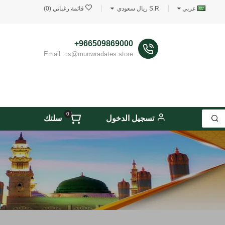
عربي
S.R ريال سعودي
قائمة رغباتي (0)
966509869000+
Email: cs@munwradates.store
0
تسجيل الدخول
سلتك