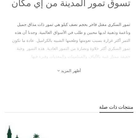
تسوق تمور المدينة من إي مكان
تمور السكري مفتل فاخر بحجم نصف كيلو هي تمور ذات مذاق جميل
وناعمة وذهبية لديها محبين و طلب في الأسواق العالمية. وجدنا أن هذه
التمر
أكثر غزارة بسبب نعومتها وطعمها الشبيه بالكراميل. عادة ما تكون
تمور السكري أكثر حلاوة ونضارة من التمور العادية. هذه التمور وجبة
خفيفة ممتاز غنية بالألياف والفيتامينات والمغذيات وفيرة فيها.
أظهر المزيد
منتجات ذات صلة