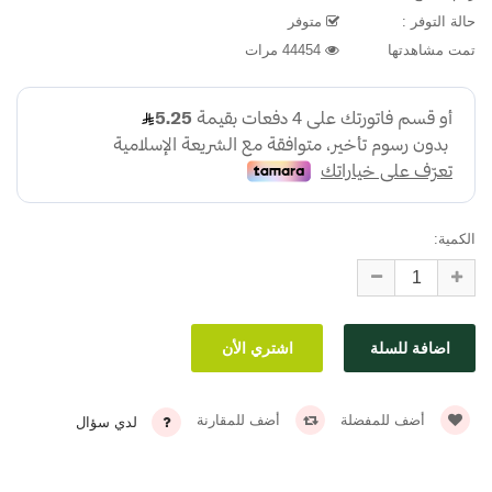
حالة التوفر :
متوفر
تمت مشاهدتها
44454 مرات
الكمية:
أضف للمفضلة
أضف للمقارنة
لدي سؤال