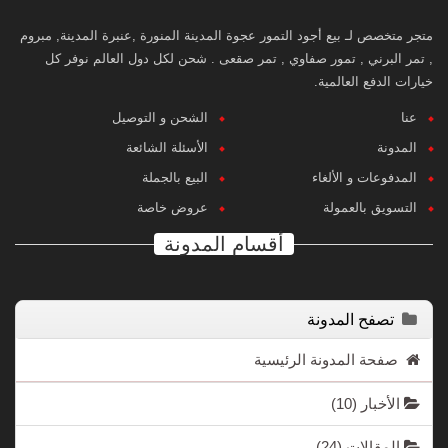
متجر متخصص لـ بيع أجود التمور عجوة المدينة المنورة ,عنبرة المدينة, مبروم
, تمر البرني , تمور صفاوي , تمر صقعى . شحن لكل دول العالم نوفر كل
خيارات الدفع العالمية.
عنا
الشحن و التوصيل
المدونة
الأسئلة الشائعة
المدفوعات و الألغاء
البيع بالجملة
التسويق بالعمولة
عروض خاصة
أقسام المدونة
تصفح المدونة
صفحة المدونة الرئيسية
الأخبار
(10)
المقالات
(24)